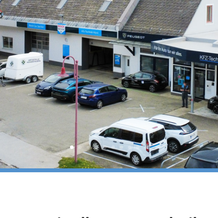
📅 Jetzt Termin vereinbare
Für Rückfragen stehen 
Das Team von K
KFZ-Technik Horn Im Dorf 11
office@kfztech-horn
[ Fenster