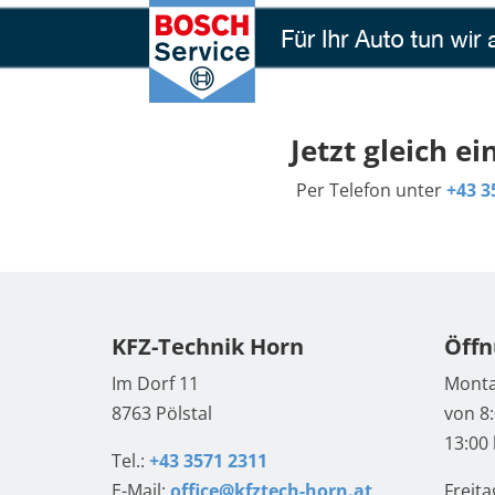
Jetzt gleich e
Per Telefon unter
+43 3
KFZ-Technik Horn
Öffn
Im Dorf 11
Monta
8763 Pölstal
von 8:
13:00 
Tel.:
+43 3571 2311
E-Mail:
office@kfztech-horn.at
Freita