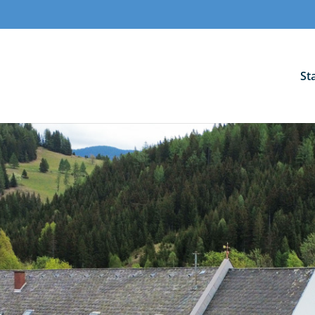
St
Urlaubs-Check
Bevor es in den wohlv
gönn auch deinem Auto ei
Wir prüfen alle wichtigen techn
damit du entspannt und s