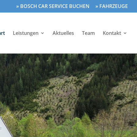
» BOSCH CAR SERVICE BUCHEN
» FAHRZEUGE
art
Leistungen
Aktuelles
Team
Kontakt
 für dein Auto
erdienten Urlaub geht,
nen Urlaubs-Check bei uns.
ischen und elektrischen Bauteile,
icher an dein Ziel kommst.