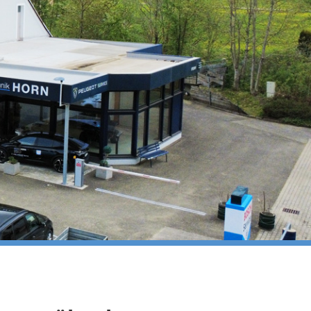
n und sorgenfrei losfahren!
wir gerne zur Verfügung!
FZ-Technik Horn
, 8763 Pölstal T. 03571 2311 •
.at www.kfztech-horn.at
 schließen ]