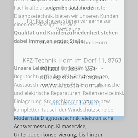
Fachkräfte und dem Einsatz modernster
sorgenfrei losfahren!
Diagnosetechnik, bieten wir unseren Kunden
Für Rückfragen stehen wir gerne zur
einen erstklassigen Service.
Verfügung!
Qualität und Kundenzufriedenheit stehen
dabei immer an erster Stelle.
Das Team von KFZ-Technik Horn
KFZ-Technik Horn Im Dorf 11, 8763
Pölstal T. 03571 2311 •
Unsere Leistungen
umfassen §57a-
office@kfztech-horn.at
Begutachtungen für viele Fahrzeugtypen,
www.kfztech-horn.at
Austausch von Verschleißteilen, mechanische
und elektrische Reparaturen, Reifenservice inkl.
Einlagerung, Steinschlagreparaturen bzw.
[ Fenster schließen ]
kompletter Tausch der Windschutzscheibe.
Modernste Diagnosetechnik, elektronische
Achsvermessung, Klimaservice,
Unterbodenkonservierung, bis hin zur